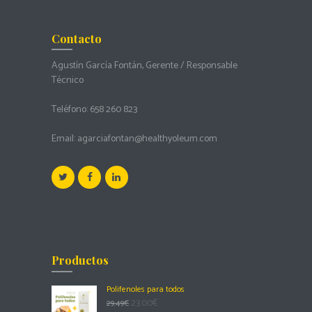
Contacto
Agustín García Fontán, Gerente / Responsable
Técnico
Teléfono:
658 260 823
Email:
agarciafontan@healthyoleum.com
Productos
Polifenoles para todos
23.00
€
29.49
€