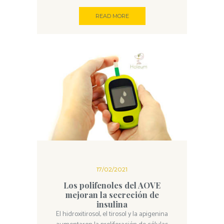
READ MORE
17/02/2021
Los polifenoles del AOVE
mejoran la secreción de
insulina
El hidroxitirosol, el tirosol y la apigenina