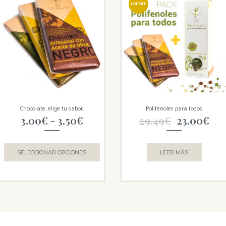
¡OFERT
A!
Chocolate, elige tu sabor.
Polifenoles para todos
3.00
€
-
3.50
€
29.49
€
23.00
€
SELECCIONAR OPCIONES
LEER MÁS