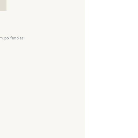
um
polifenoles
,