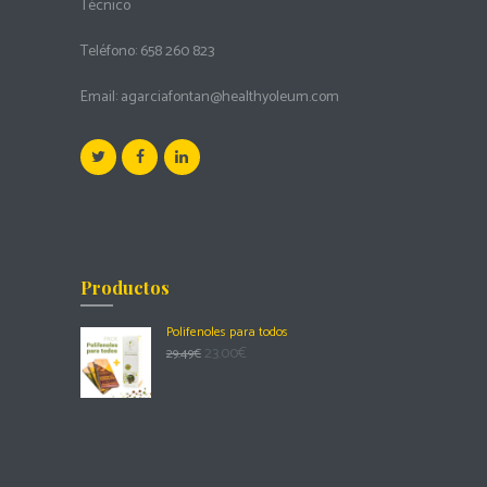
Técnico
Teléfono:
658 260 823
Email:
agarciafontan@healthyoleum.com
Productos
Polifenoles para todos
23.00
€
29.49
€