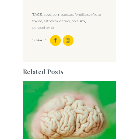
TAGS:
aove
,
compuestos fenólicos
,
efecto
tóxico
,
estrés oxidativo
,
holeum
,
paracetamol
SHARE:
Related Posts