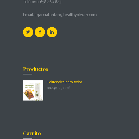
Teléfono:
658 260 823
Email:
agarciafontan@healthyoleum.com
Productos
Polifenoles para todos
23.00
€
29.49
€
Carrito