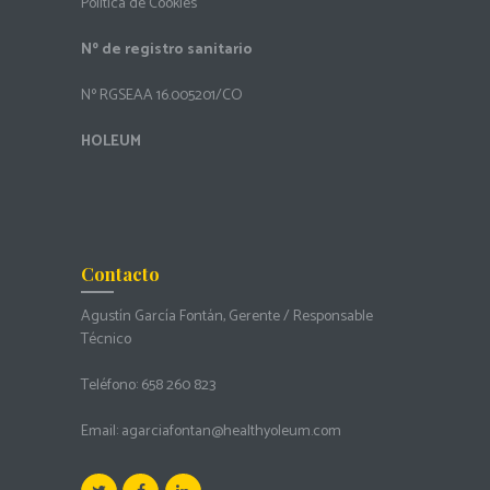
Política de Cookies
Nº de registro sanitario
Nº RGSEAA 16.005201/CO
HOLEUM
Contacto
Agustín García Fontán, Gerente / Responsable
Técnico
Teléfono:
658 260 823
Email:
agarciafontan@healthyoleum.com