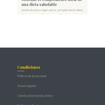
una dieta saludable
aceite de oliva virgen extra
,
complemento ideal
,
dieta
,
dieta mediterránea
,
polifenoles
Condiciones
Política de privacidad
Avisos legales
Condiciones tienda online