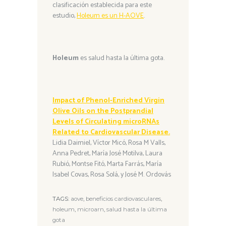
clasificación establecida para este
estudio,
Holeum es un H-AOVE
.
Holeum
es salud hasta la última gota.
Impact of Phenol-Enriched Virgin
Olive Oils on the Postprandial
Levels of Circulating microRNAs
Related to Cardiovascular Disease.
Lidia Daimiel, Víctor Micó, Rosa M Valls,
Anna Pedret, María José Motilva, Laura
Rubió, Montse Fitó, Marta Farrás, María
Isabel Covas, Rosa Solá, y José M. Ordovás
TAGS:
aove
,
beneficios cardiovasculares
,
holeum
,
microarn
,
salud hasta la última
gota