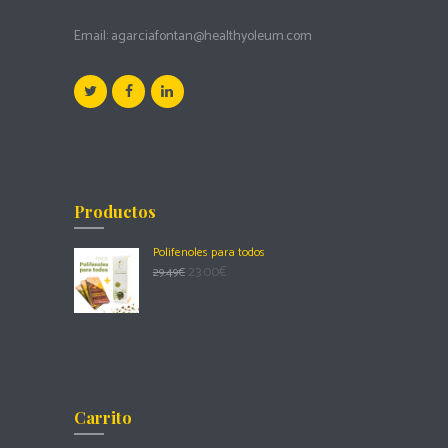
Email:
agarciafontan@healthyoleum.com
Productos
Polifenoles para todos
23.00
€
29.49
€
Carrito