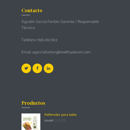
Contacto
Agustín García Fontán, Gerente / Responsable
Técnico
Teléfono:
658 260 823
Email:
agarciafontan@healthyoleum.com
Productos
Polifenoles para todos
23.00
€
29.49
€