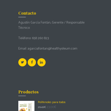
Contacto
Agustín García Fontán, Gerente / Responsable
Técnico
Teléfono:
658 260 823
Email:
agarciafontan@healthyoleum.com
Productos
Polifenoles para todos
23.00
€
29.49
€