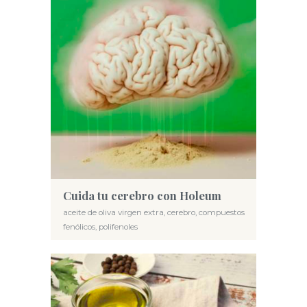
Cuida tu cerebro con Holeum
aceite de oliva virgen extra
,
cerebro
,
compuestos
fenólicos
,
polifenoles