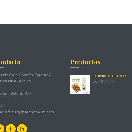
ontacto
Productos
stín García Fontán, Gerente /
Polifenoles para todos
sponsable Técnico
23.00
€
29.49
€
éfono:
658 260 823
il:
arciafontan@healthyoleum.com