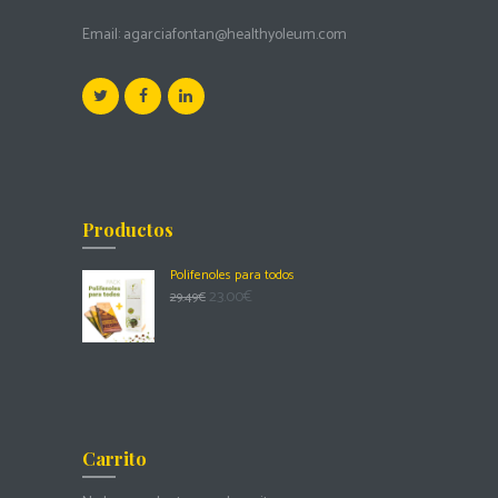
Email:
agarciafontan@healthyoleum.com
Productos
Polifenoles para todos
23.00
€
29.49
€
Carrito