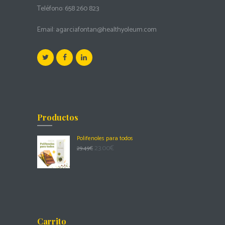
Teléfono:
658 260 823
Email:
agarciafontan@healthyoleum.com
Productos
Polifenoles para todos
23.00
€
29.49
€
Carrito