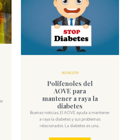
06/09/2019
Polifenoles del
AOVE para
mantener a raya la
er
diabetes
Buenas noticias, El AOVE ayuda a mantener
a raya la diabetes y sus problemas
relacionados. La diabetes es una...