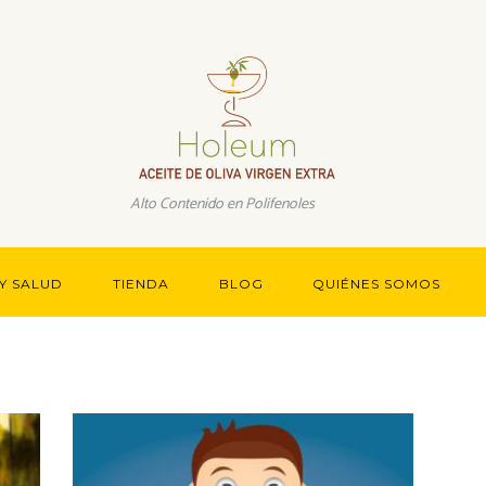
Más información.
Alto Contenido en Polifenoles
Y SALUD
TIENDA
BLOG
QUIÉNES SOMOS