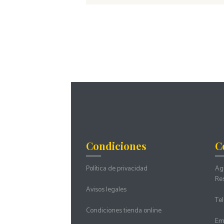
Condiciones
C
Política de privacidad
Agu
Re
Avisos legales
Tel
Condiciones tienda online
Ema