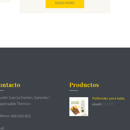
READ MORE
ontacto
Productos
stín García Fontán, Gerente /
Polifenoles para todos
sponsable Técnico
23.00
€
29.49
€
éfono:
658 260 823
il: