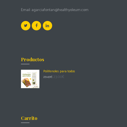
Email:
agarciafontan@healthyoleum.com
Productos
Polifenoles para todos
23.00
€
29.49
€
Carrito