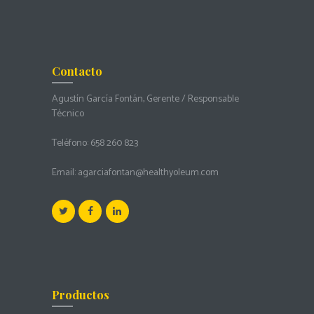
Contacto
Agustín García Fontán, Gerente / Responsable
Técnico
Teléfono:
658 260 823
Email:
agarciafontan@healthyoleum.com
Productos