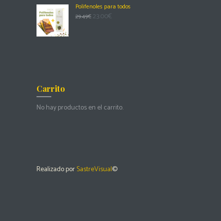
Polifenoles para todos
23.00
€
29.49
€
Carrito
No hay productos en el carrito.
Realizado por
SastreVisual
©