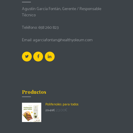
Agustín García Fontán, Gerente / Responsable
Técnico
Teléfono:
658 260 823
Email:
agarciafontan@healthyoleum.com
Productos
Polifenoles para todos
23.00
€
29.49
€