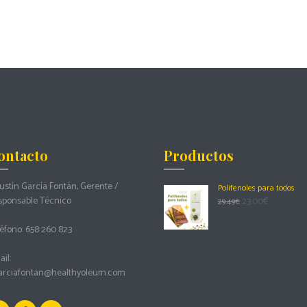
ontacto
Productos
stín García Fontán, Gerente /
Polifenoles para todos
sponsable Técnico
23.00
€
29.49
€
éfono:
658 260 823
il:
arciafontan@healthyoleum.com